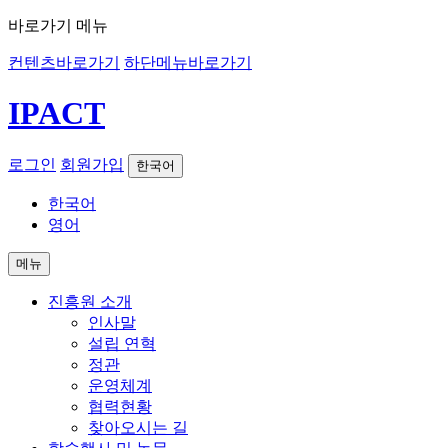
바로가기 메뉴
컨텐츠바로가기
하단메뉴바로가기
IPACT
로그인
회원가입
한국어
한국어
영어
메뉴
진흥원 소개
인사말
설립 연혁
정관
운영체계
협력현황
찾아오시는 길