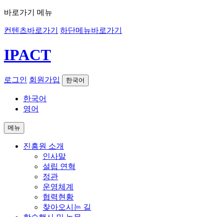
바로가기 메뉴
컨텐츠바로가기
하단메뉴바로가기
IPACT
로그인
회원가입
한국어
한국어
영어
메뉴
진흥원 소개
인사말
설립 연혁
정관
운영체계
협력현황
찾아오시는 길