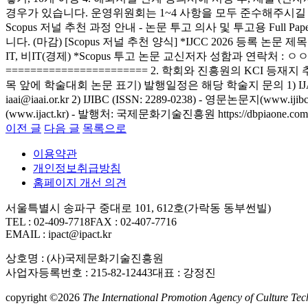
경우가 있습니다. 운영위원회는 1~4 사항을 모두 준수해주시길 요청드리고 있습니다. 관련문의
Scopus 저널 추천 과정 안내 - 논문 투고 의사 및 투고용 Full
니다. (마감) [Scopus 저널 추천 양식] *IJCC 2026 등록 논문 제
IT, 비IT(경제) *Scopus 투고 논문 교신저자 성함과 연락처 : 
======================= 2. 학회와 진흥원의 KCI
목 앞에 학술대회 논문 표기) 발행일정은 해당 학술지 문의 1) IJASC (ISSN:
iaai@iaai.or.kr 2) IJIBC (ISSN: 2289-0238) - 영문논문지(www.ij
(www.ijact.kr) - 발행처: 국제문화기술진흥원 https://dbpiaone.com/ip
이전 글
다음 글
목록으로
이용약관
개인정보취급방침
홈페이지 개선 의견
서울특별시 송파구 중대로 101, 612호(가락동 동부썬빌)
TEL : 02-409-7718
FAX : 02-407-7716
EMAIL : ipact@ipact.kr
상호명 : (사)국제문화기술진흥원
사업자등록번호 : 215-82-12443
대표 : 강정진
copyright ©2026
The International Promotion Agency of Culture Techn