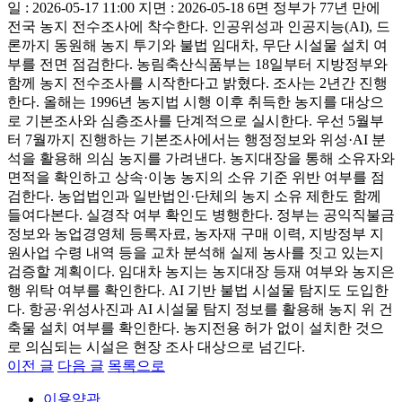
일 : 2026-05-17 11:00 지면 : 2026-05-18 6면 정부가 77년 만에
전국 농지 전수조사에 착수한다. 인공위성과 인공지능(AI), 드
론까지 동원해 농지 투기와 불법 임대차, 무단 시설물 설치 여
부를 전면 점검한다. 농림축산식품부는 18일부터 지방정부와
함께 농지 전수조사를 시작한다고 밝혔다. 조사는 2년간 진행
한다. 올해는 1996년 농지법 시행 이후 취득한 농지를 대상으
로 기본조사와 심층조사를 단계적으로 실시한다. 우선 5월부
터 7월까지 진행하는 기본조사에서는 행정정보와 위성·AI 분
석을 활용해 의심 농지를 가려낸다. 농지대장을 통해 소유자와
면적을 확인하고 상속·이농 농지의 소유 기준 위반 여부를 점
검한다. 농업법인과 일반법인·단체의 농지 소유 제한도 함께
들여다본다. 실경작 여부 확인도 병행한다. 정부는 공익직불금
정보와 농업경영체 등록자료, 농자재 구매 이력, 지방정부 지
원사업 수령 내역 등을 교차 분석해 실제 농사를 짓고 있는지
검증할 계획이다. 임대차 농지는 농지대장 등재 여부와 농지은
행 위탁 여부를 확인한다. AI 기반 불법 시설물 탐지도 도입한
다. 항공·위성사진과 AI 시설물 탐지 정보를 활용해 농지 위 건
축물 설치 여부를 확인한다. 농지전용 허가 없이 설치한 것으
로 의심되는 시설은 현장 조사 대상으로 넘긴다.
이전 글
다음 글
목록으로
이용약관