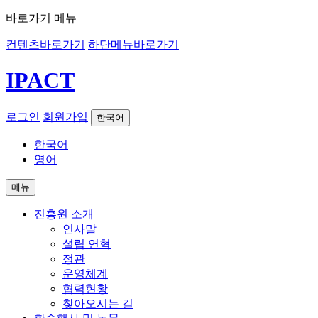
바로가기 메뉴
컨텐츠바로가기
하단메뉴바로가기
IPACT
로그인
회원가입
한국어
한국어
영어
메뉴
진흥원 소개
인사말
설립 연혁
정관
운영체계
협력현황
찾아오시는 길