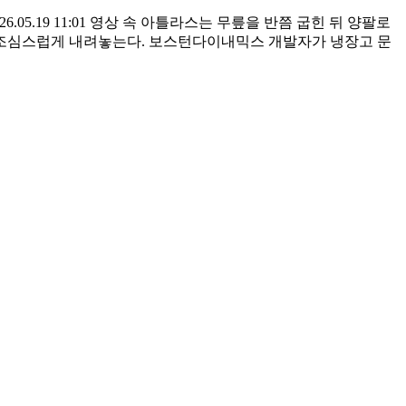
26.05.19 11:01 영상 속 아틀라스는 무릎을 반쯤 굽힌 뒤 양팔로
전해 조심스럽게 내려놓는다. 보스턴다이내믹스 개발자가 냉장고 문