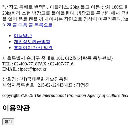
"냉장고 통째로 번쩍"…아틀라스, 23kg 들고 이동·상체 180도 회전까
23kg짜리 소형 냉장고를 들어올린다. 냉장고를 든 상태에서 
을 열어 음료 캔을 꺼내 마시는 장면으로 영상이 마무리된다. https://www
이전 글
다음 글
목록으로
이용약관
개인정보취급방침
홈페이지 개선 의견
서울특별시 송파구 중대로 101, 612호(가락동 동부썬빌)
TEL : 02-409-7718
FAX : 02-407-7716
EMAIL : ipact@ipact.kr
상호명 : (사)국제문화기술진흥원
사업자등록번호 : 215-82-12443
대표 : 강정진
copyright ©2026
The International Promotion Agency of Culture Techn
이용약관
닫기