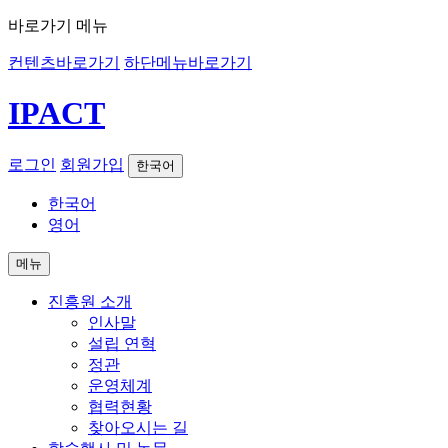
바로가기 메뉴
컨텐츠바로가기
하단메뉴바로가기
IPACT
로그인
회원가입
한국어
한국어
영어
메뉴
진흥원 소개
인사말
설립 연혁
정관
운영체계
협력현황
찾아오시는 길