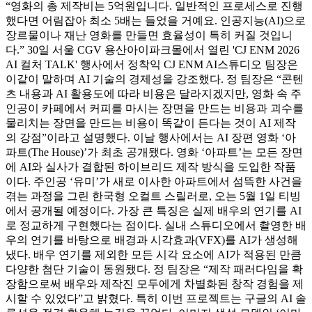
“영화의 총 제작비는 5억원입니다. 일반적인 프로세스로 진행
했다면 어림잡아 최소 5배는 들었을 거예요. 인공지능(AI)으로
장르물이나 재난 영화를 만들면 효율성이 특히 커질 것입니
다.” 30일 서울 CGV 용산아이파크몰에서 열린 'CJ ENM 2026
AI 컬처 TALK' 행사에서 정착익 CJ ENM AI스튜디오 팀장은
이같이 말하며 AI 기술의 경제성을 강조했다. 정 팀장은 “콘텐
츠 내용과 AI 활용도에 따라 비용은 달라지겠지만, 영화 속 주
인공이 카페에서 커피를 마시는 장면을 만드는 비용과 괴수를
물리치는 장면을 만드는 비용이 똑같이 든다는 것이 AI 제작
의 강점”이라고 설명했다. 이날 행사에서는 AI 장편 영화 ‘아
파트(The House)’가 최초 공개됐다. 영화 ‘아파트’는 모든 장면
에 AI와 실사가 결합된 하이브리드 제작 방식을 도입한 작품
이다. 주인공 ‘유미’가 새로 이사한 아파트에서 섬뜩한 사건을
겪는 과정을 그린 한국형 오컬트 스릴러로, 오는 5월 1일 티빙
에서 공개될 예정이다. 가장 큰 특징은 실제 배우의 연기를 AI
로 정교하게 구현했다는 점이다. 실내 스튜디오에서 촬영한 배
우의 연기를 바탕으로 배경과 시각효과(VFX)를 AI가 생성해
냈다. 배우 연기를 제외한 모든 시각 요소에 AI가 적용된 만큼
다양한 첨단 기술이 동원됐다. 정 팀장은 “제작 패러다임을 확
장함으로써 배우와 제작진 모두에게 차별화된 창작 경험을 제
시할 수 있었다”고 밝혔다. 특히 이번 프로젝트는 구글의 AI 솔