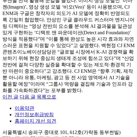
루션을 전격 활용해 눈길을 끌었다. 이미지 생성 모델인 ‘이마
젠(Imagen)’, 영상 생성 모델 ‘비오(Veo)’ 등이 사용됐으며, CJ
ENM과 구글은 창작자의 의도가 AI 모델에 정확히 반영되도
록 긴밀히 협업했다. 안성민 구글 클라우드 커스터머 엔지니어
링 디렉터는 “영상 전반의 요소를 분석해 AI 결과물을 일관성
있게 구현하는 ‘디텍트 앤 파운데이션(Detect and Foundation)’
방식을 적용했다”며 “이를 통해 완성도 높은 시각 효과와 자연
스러운 표현을 지원할 수 있었다”고 설명했다. 백현정 CJ ENM
콘텐츠이노베이션담당은 “글로벌 시장에서 K-AI 경쟁력을 확
보하기 위해 현장 중심의 생태계 조성에 힘쓰고 있다”며 “산업
전반에 걸쳐 다양한 실증을 확대할 수 있는 제도적·환경적 기
반 마련이 중요하다”고 강조했다. CJ ENM은 “향후 기획, 제작
뿐 아니라 유통, 마케팅, 광고 등 전 사업 영역에서 AI 기술을
활용할 예정”이라며 “그룹사 역량을 결집해 기술과 인프라 강
화를 가속화하겠다”는 포부를 밝혔다.
이전 글
다음 글
목록으로
이용약관
개인정보취급방침
홈페이지 개선 의견
서울특별시 송파구 중대로 101, 612호(가락동 동부썬빌)