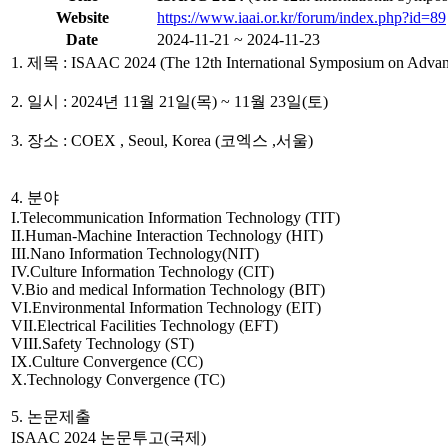
Website
https://www.iaai.or.kr/forum/index.php?id=89
Date
2024-11-21 ~ 2024-11-23
1. 제목 : ISAAC 2024 (The 12th International Symposium on Advan
2. 일시 : 2024년 11월 21일(목) ~ 11월 23일(토)
3. 장소 : COEX , Seoul, Korea (코엑스 ,서울)
4. 분야
I.Telecommunication Information Technology (TIT)
II.Human-Machine Interaction Technology (HIT)
III.Nano Information Technology(NIT)
IV.Culture Information Technology (CIT)
V.Bio and medical Information Technology (BIT)
VI.Environmental Information Technology (EIT)
VII.Electrical Facilities Technology (EFT)
VIII.Safety Technology (ST)
IX.Culture Convergence (CC)
X.Technology Convergence (TC)
5. 논문제출
ISAAC 2024 논문투고(국제)