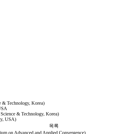
e & Technology, Korea)
 USA
f Science & Technology, Korea)
ty, USA)
목록
sium on Advanced and Applied Convergence)