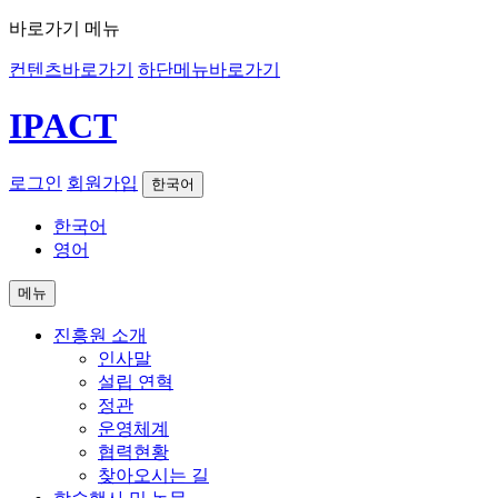
바로가기 메뉴
컨텐츠바로가기
하단메뉴바로가기
IPACT
로그인
회원가입
한국어
한국어
영어
메뉴
진흥원 소개
인사말
설립 연혁
정관
운영체계
협력현황
찾아오시는 길