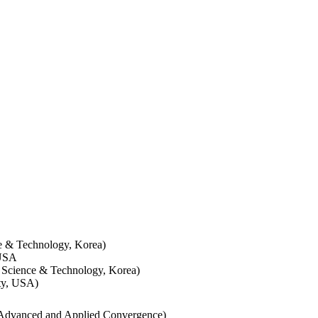
e & Technology, Korea)
 USA
f Science & Technology, Korea)
ty, USA)
 Advanced and Applied Convergence)