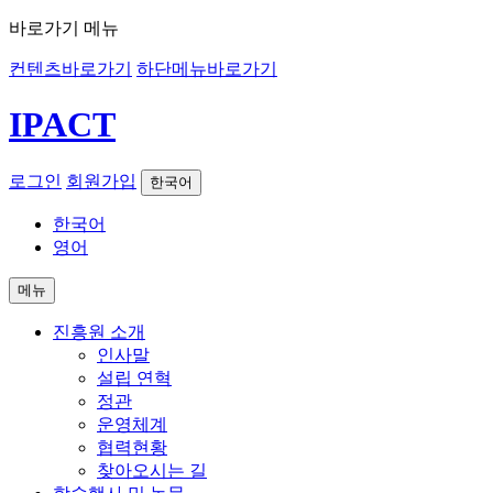
바로가기 메뉴
컨텐츠바로가기
하단메뉴바로가기
IPACT
로그인
회원가입
한국어
한국어
영어
메뉴
진흥원 소개
인사말
설립 연혁
정관
운영체계
협력현황
찾아오시는 길