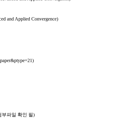
ed and Applied Convergence)
paper&ptype=21)
, 첨부파일 확인 필)