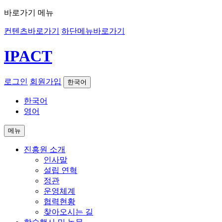
바로가기 메뉴
컨텐츠바로가기
하단메뉴바로가기
IPACT
로그인
회원가입
한국어
한국어
영어
메뉴
진흥원 소개
인사말
설립 연혁
정관
운영체계
협력현황
찾아오시는 길