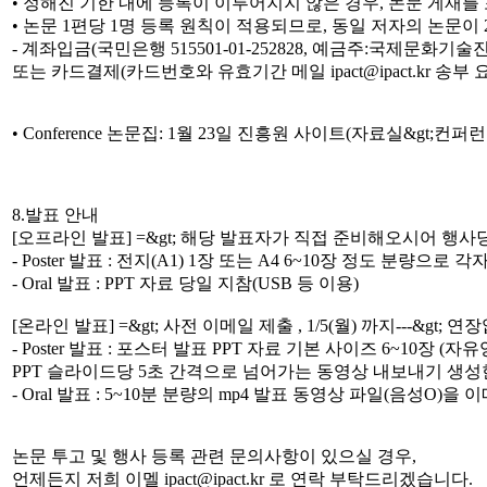
• 정해진 기한 내에 등록이 이루어지지 않은 경우, 논문 게재
• 논문 1편당 1명 등록 원칙이 적용되므로, 동일 저자의 논문
- 계좌입금(국민은행 515501-01-252828, 예금주:국제문화기
또는 카드결제(카드번호와 유효기간 메일 ipact@ipact.kr 송부
• Conference 논문집: 1월 23일 진흥원 사이트(자료실&gt;컨
8.발표 안내
[오프라인 발표] =&gt; 해당 발표자가 직접 준비해오시어 행
- Poster 발표 : 전지(A1) 1장 또는 A4 6~10장 정도 분
- Oral 발표 : PPT 자료 당일 지참(USB 등 이용)
[온라인 발표] =&gt; 사전 이메일 제출 , 1/5(월) 까지---&gt; 
- Poster 발표 : 포스터 발표 PPT 자료 기본 사이즈 6~10장 (자유
PPT 슬라이드당 5초 간격으로 넘어가는 동영상 내보내기 생성한
- Oral 발표 : 5~10분 분량의 mp4 발표 동영상 파일(음성O)을 이
논문 투고 및 행사 등록 관련 문의사항이 있으실 경우,
언제든지 저희 이멜 ipact@ipact.kr 로 연락 부탁드리겠습니다.