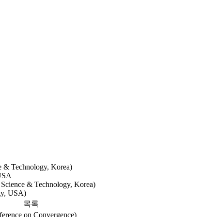
e & Technology, Korea)
 USA
f Science & Technology, Korea)
ty, USA)
목록
nference on Convergence)