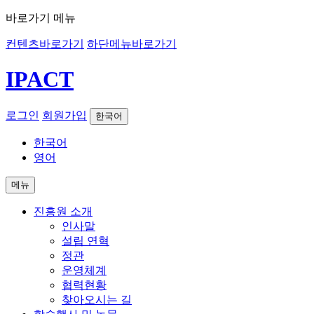
바로가기 메뉴
컨텐츠바로가기
하단메뉴바로가기
IPACT
로그인
회원가입
한국어
한국어
영어
메뉴
진흥원 소개
인사말
설립 연혁
정관
운영체계
협력현황
찾아오시는 길